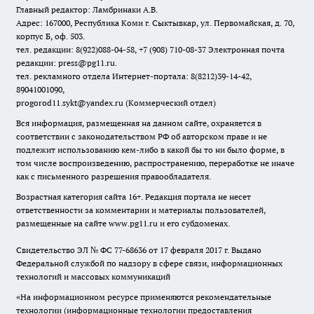
Главный редактор: Ламбринаки А.В.
Адрес: 167000, Республика Коми г. Сыктывкар, ул. Первомайская, д. 70,
корпус Б, оф. 503.
тел. редакции: 8(922)088-04-58, +7 (908) 710-08-37
Электронная почта
редакции: press@pg11.ru
.
тел. рекламного отдела Интернет-портала: 8(8212)39-14-42,
89041001090,
progorod11.sykt@yandex.ru
(Коммерческий отдел)
Вся информация, размещенная на данном сайте, охраняется в
соответствии с законодательством РФ об авторском праве и не
подлежит использованию кем-либо в какой бы то ни было форме, в
том числе воспроизведению, распространению, переработке не иначе
как с письменного разрешения правообладателя.
Возрастная категория сайта 16+. Редакция портала не несет
ответственности за комментарии и материалы пользователей,
размещенные на сайте www.pg11.ru и его субдоменах.
Свидетельство ЭЛ № ФС
77-68636
от 17 февраля 2017 г. Выдано
Федеральной службой по надзору в сфере связи, информационных
технологий и массовых коммуникаций
«На информационном ресурсе применяются рекомендательные
технологии (информационные технологии предоставления