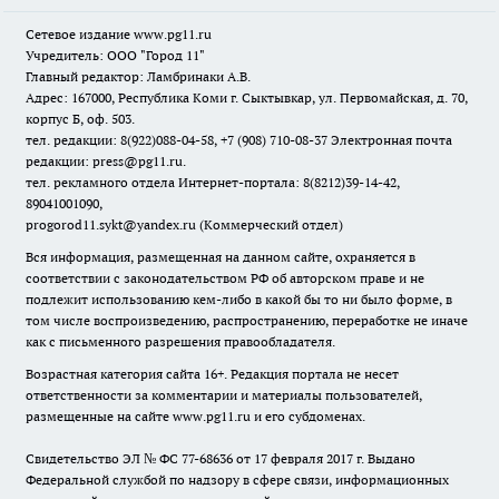
Сетевое издание www.pg11.ru
Учредитель: ООО "Город 11"
Главный редактор: Ламбринаки А.В.
Адрес: 167000, Республика Коми г. Сыктывкар, ул. Первомайская, д. 70,
корпус Б, оф. 503.
тел. редакции: 8(922)088-04-58, +7 (908) 710-08-37
Электронная почта
редакции: press@pg11.ru
.
тел. рекламного отдела Интернет-портала: 8(8212)39-14-42,
89041001090,
progorod11.sykt@yandex.ru
(Коммерческий отдел)
Вся информация, размещенная на данном сайте, охраняется в
соответствии с законодательством РФ об авторском праве и не
подлежит использованию кем-либо в какой бы то ни было форме, в
том числе воспроизведению, распространению, переработке не иначе
как с письменного разрешения правообладателя.
Возрастная категория сайта 16+. Редакция портала не несет
ответственности за комментарии и материалы пользователей,
размещенные на сайте www.pg11.ru и его субдоменах.
Свидетельство ЭЛ № ФС
77-68636
от 17 февраля 2017 г. Выдано
Федеральной службой по надзору в сфере связи, информационных