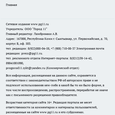
Главная
Сетевое издание www.pg11.ru
Учредитель: ООО "Город 11"
Главный редактор: Ламбринаки А.В.
Адрес: 167000, Республика Коми г. Сыктывкар, ул. Первомайская, д. 70,
корпус Б, оф. 503.
тел. редакции: 8(922)088-04-58, +7 (908) 710-08-37
Электронная почта
редакции: press@pg11.ru
.
тел. рекламного отдела Интернет-портала: 8(8212)39-14-42,
89041001090,
progorod11.sykt@yandex.ru
(Коммерческий отдел)
Вся информация, размещенная на данном сайте, охраняется в
соответствии с законодательством РФ об авторском праве и не
подлежит использованию кем-либо в какой бы то ни было форме, в
том числе воспроизведению, распространению, переработке не иначе
как с письменного разрешения правообладателя.
Возрастная категория сайта 16+. Редакция портала не несет
ответственности за комментарии и материалы пользователей,
размещенные на сайте www.pg11.ru и его субдоменах.