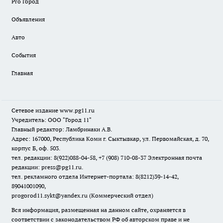
Pro Город
Объявления
Авто
События
Главная
Сетевое издание www.pg11.ru
Учредитель: ООО "Город 11"
Главный редактор: Ламбринаки А.В.
Адрес: 167000, Республика Коми г. Сыктывкар, ул. Первомайская, д. 70,
корпус Б, оф. 503.
тел. редакции: 8(922)088-04-58, +7 (908) 710-08-37
Электронная почта
редакции: press@pg11.ru
.
тел. рекламного отдела Интернет-портала: 8(8212)39-14-42,
89041001090,
progorod11.sykt@yandex.ru
(Коммерческий отдел)
Вся информация, размещенная на данном сайте, охраняется в
соответствии с законодательством РФ об авторском праве и не