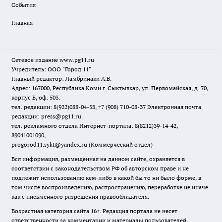
События
Главная
Сетевое издание www.pg11.ru
Учредитель: ООО "Город 11"
Главный редактор: Ламбринаки А.В.
Адрес: 167000, Республика Коми г. Сыктывкар, ул. Первомайская, д. 70,
корпус Б, оф. 503.
тел. редакции: 8(922)088-04-58, +7 (908) 710-08-37
Электронная почта
редакции: press@pg11.ru
.
тел. рекламного отдела Интернет-портала: 8(8212)39-14-42,
89041001090,
progorod11.sykt@yandex.ru
(Коммерческий отдел)
Вся информация, размещенная на данном сайте, охраняется в
соответствии с законодательством РФ об авторском праве и не
подлежит использованию кем-либо в какой бы то ни было форме, в
том числе воспроизведению, распространению, переработке не иначе
как с письменного разрешения правообладателя.
Возрастная категория сайта 16+. Редакция портала не несет
ответственности за комментарии и материалы пользователей,