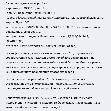
Сетевое издание www.pg11.ru
Учредитель: ООО "Город 11"
Главный редактор: Ламбринаки А.В.
Адрес: 167000, Республика Коми г. Сыктывкар, ул. Первомайская, д. 70,
корпус Б, оф. 503.
тел. редакции: 8(922)088-04-58, +7 (908) 710-08-37
Электронная почта
редакции: press@pg11.ru
.
тел. рекламного отдела Интернет-портала: 8(8212)39-14-42,
89041001090,
progorod11.sykt@yandex.ru
(Коммерческий отдел)
Вся информация, размещенная на данном сайте, охраняется в
соответствии с законодательством РФ об авторском праве и не
подлежит использованию кем-либо в какой бы то ни было форме, в
том числе воспроизведению, распространению, переработке не иначе
как с письменного разрешения правообладателя.
Возрастная категория сайта 16+. Редакция портала не несет
ответственности за комментарии и материалы пользователей,
размещенные на сайте www.pg11.ru и его субдоменах.
Свидетельство ЭЛ № ФС
77-68636
от 17 февраля 2017 г. Выдано
Федеральной службой по надзору в сфере связи, информационных
технологий и массовых коммуникаций