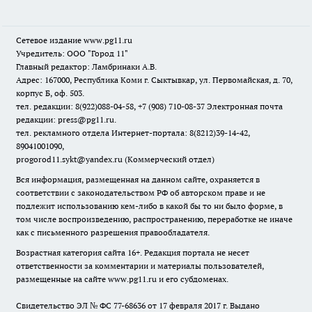
Сетевое издание www.pg11.ru
Учредитель: ООО "Город 11"
Главный редактор: Ламбринаки А.В.
Адрес: 167000, Республика Коми г. Сыктывкар, ул. Первомайская, д. 70,
корпус Б, оф. 503.
тел. редакции: 8(922)088-04-58, +7 (908) 710-08-37
Электронная почта
редакции: press@pg11.ru
.
тел. рекламного отдела Интернет-портала: 8(8212)39-14-42,
89041001090,
progorod11.sykt@yandex.ru
(Коммерческий отдел)
Вся информация, размещенная на данном сайте, охраняется в
соответствии с законодательством РФ об авторском праве и не
подлежит использованию кем-либо в какой бы то ни было форме, в
том числе воспроизведению, распространению, переработке не иначе
как с письменного разрешения правообладателя.
Возрастная категория сайта 16+. Редакция портала не несет
ответственности за комментарии и материалы пользователей,
размещенные на сайте www.pg11.ru и его субдоменах.
Свидетельство ЭЛ № ФС
77-68636
от 17 февраля 2017 г. Выдано