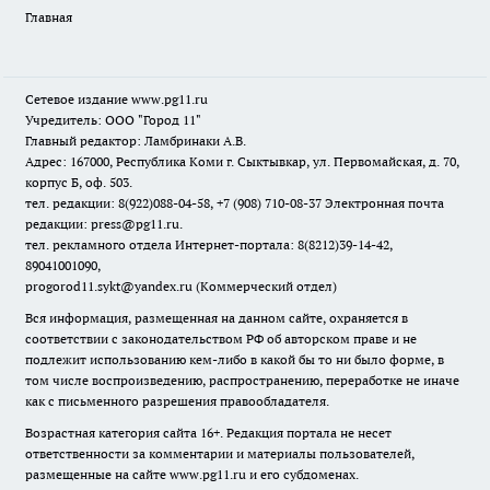
Главная
Сетевое издание www.pg11.ru
Учредитель: ООО "Город 11"
Главный редактор: Ламбринаки А.В.
Адрес: 167000, Республика Коми г. Сыктывкар, ул. Первомайская, д. 70,
корпус Б, оф. 503.
тел. редакции: 8(922)088-04-58, +7 (908) 710-08-37
Электронная почта
редакции: press@pg11.ru
.
тел. рекламного отдела Интернет-портала: 8(8212)39-14-42,
89041001090,
progorod11.sykt@yandex.ru
(Коммерческий отдел)
Вся информация, размещенная на данном сайте, охраняется в
соответствии с законодательством РФ об авторском праве и не
подлежит использованию кем-либо в какой бы то ни было форме, в
том числе воспроизведению, распространению, переработке не иначе
как с письменного разрешения правообладателя.
Возрастная категория сайта 16+. Редакция портала не несет
ответственности за комментарии и материалы пользователей,
размещенные на сайте www.pg11.ru и его субдоменах.