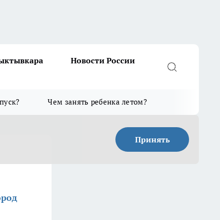
Сыктывкара
Новости России
тпуск?
Чем занять ребенка летом?
Принять
ород