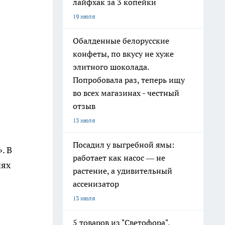
лайфхак за 3 копейки
19 июля
Обалденные белорусские
конфеты, по вкусу не хуже
элитного шоколада.
Попробовала раз, теперь ищу
во всех магазинах - честный
отзыв
13 июля
Посадил у выгребной ямы:
. В
работает как насос — не
иях
растение, а удивительный
ассенизатор
13 июля
5 товаров из "Светофора",