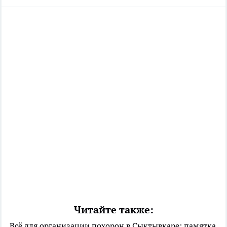
Читайте также:
Всё для организации похорон в Сыктывкаре: памятка