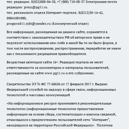
тел. редакции: 8(922)088-04-58, +7 (908) 710-08-37
Электронная почта
редакции: press@pg11.ru
.
тел. рекламного отдела Интернет-портала: 8(8212)39-14-42,
89041001090,
progorod11.sykt@yandex.ru
(Коммерческий отдел)
Вся информация, размещенная на данном сайте, охраняется в
соответствии с законодательством РФ об авторском праве и не
подлежит использованию кем-либо в какой бы то ни было форме, в
том числе воспроизведению, распространению, переработке не иначе
как с письменного разрешения правообладателя.
Возрастная категория сайта 16+. Редакция портала не несет
ответственности за комментарии и материалы пользователей,
размещенные на сайте www.pg11.ru и его субдоменах.
Свидетельство ЭЛ № ФС
77-68636
от 17 февраля 2017 г. Выдано
Федеральной службой по надзору в сфере связи, информационных
технологий и массовых коммуникаций
«На информационном ресурсе применяются рекомендательные
технологии (информационные технологии предоставления
информации на основе сбора, систематизации и анализа сведений,
относящихся к предпочтениям пользователей сети "Интернет",
находящихся на территории Российской Федерации)».
Политика