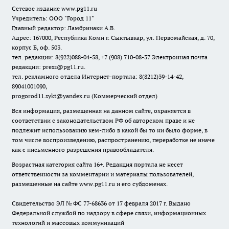
Сетевое издание www.pg11.ru
Учредитель: ООО "Город 11"
Главный редактор: Ламбринаки А.В.
Адрес: 167000, Республика Коми г. Сыктывкар, ул. Первомайская, д. 70,
корпус Б, оф. 503.
тел. редакции: 8(922)088-04-58, +7 (908) 710-08-37
Электронная почта
редакции: press@pg11.ru
.
тел. рекламного отдела Интернет-портала: 8(8212)39-14-42,
89041001090,
progorod11.sykt@yandex.ru
(Коммерческий отдел)
Вся информация, размещенная на данном сайте, охраняется в
соответствии с законодательством РФ об авторском праве и не
подлежит использованию кем-либо в какой бы то ни было форме, в
том числе воспроизведению, распространению, переработке не иначе
как с письменного разрешения правообладателя.
Возрастная категория сайта 16+. Редакция портала не несет
ответственности за комментарии и материалы пользователей,
размещенные на сайте www.pg11.ru и его субдоменах.
Свидетельство ЭЛ № ФС
77-68636
от 17 февраля 2017 г. Выдано
Федеральной службой по надзору в сфере связи, информационных
технологий и массовых коммуникаций