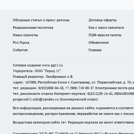
Обзорные статьи и пресс-релизы
Договор оферты
Редакционная политика
Как с нами связаться
Наши грамоты
ПДФ-версия газеты
Pro Город
Объявления
События
Главная
Сетевое издание www.pg11.ru
Учредитель: ООО "Город 11"
Главный редактор: Ламбринаки А.В.
Адрес: 167000, Республика Коми г. Сыктывкар, ул. Первомайская, д. 70, к
тел. редакции: 8(922)088-04-58, +7 (908) 710-08-37
Электронная почта ред
тел. рекламного отдела Интернет-портала: 8(8212)39-14-42, 89041001090
progorod11.sykt@yandex.ru
(Коммерческий отдел)
Вся информация, размещенная на данном сайте, охраняется в соответс
воспроизведению, распространению, переработке не иначе как с пись
Возрастная категория сайта 16+. Редакция портала не несет ответстве
Свидетельство ЭЛ № ФС
77-68636
от 17 февраля 2017 г. Выдано Федера