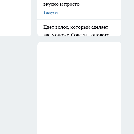
вкусно и просто
1 августа
Цвет волос, который сделает
вас моложе. Советы топового
колориста
13 июля