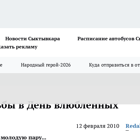
Новости Сыктывкара
Расписание автобусов 
казать рекламу
ше
Народный герой-2026
Куда отправиться в о
ьбы в День влюбленных
12 февраля 2010
Reda
 молодую пару...