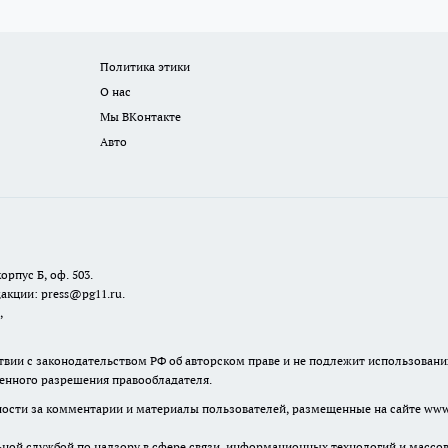
Политика этики
О нас
Мы ВКонтакте
Авто
орпус Б, оф. 503.
акции: press@pg11.ru
.
,
твии с законодательством РФ об авторском праве и не подлежит использовани
менного разрешения правообладателя.
нности за комментарии и материалы пользователей, размещенные на сайте www.
льной службой по надзору в сфере связи, информационных технологий и масс