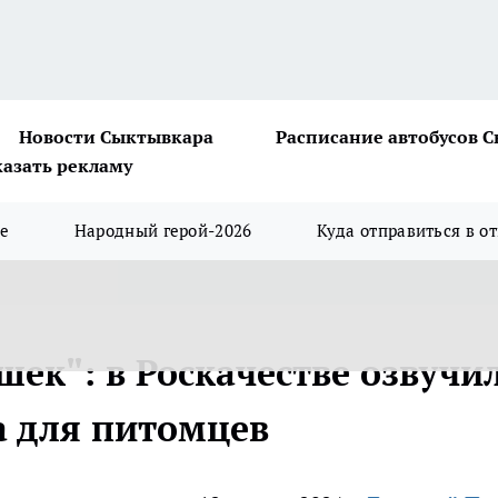
Новости Сыктывкара
Расписание автобусов 
казать рекламу
ше
Народный герой-2026
Куда отправиться в о
шек": в Роскачестве озвучи
а для питомцев