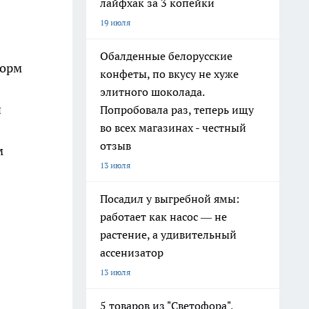
лайфхак за 3 копейки
19 июля
Обалденные белорусские
корм
конфеты, по вкусу не хуже
элитного шоколада.
и
Попробовала раз, теперь ищу
во всех магазинах - честный
отзыв
м
13 июля
Посадил у выгребной ямы:
работает как насос — не
растение, а удивительный
ассенизатор
13 июля
5 товаров из "Светофора",