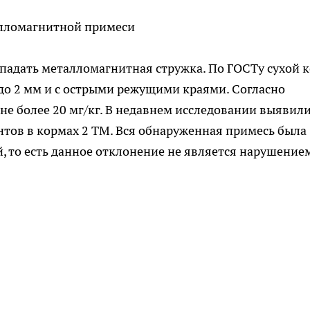
лломагнитной примеси
падать металломагнитная стружка. По ГОСТу сухой 
до 2 мм и с острыми режущими краями. Согласно
 не более 20 мг/кг. В недавнем исследовании выявил
тов в кормах 2 ТМ. Вся обнаруженная примесь была
й, то есть данное отклонение не является нарушение