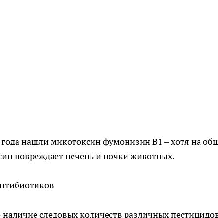
3 года нашли микотоксин фумонизин В1 – хотя на об
син повреждает печень и почки животных.
антибиотиков
 наличие следовых количеств различных пестицидов