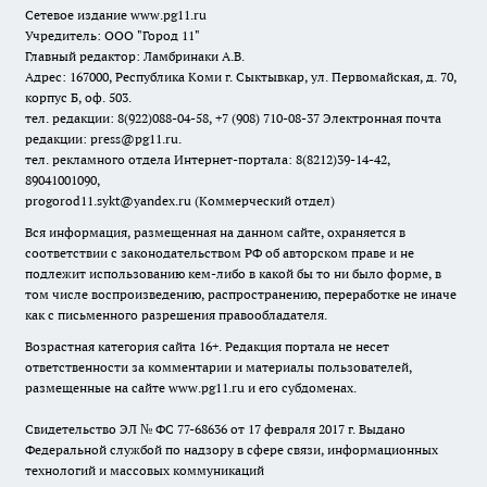
Сетевое издание www.pg11.ru
Учредитель: ООО "Город 11"
Главный редактор: Ламбринаки А.В.
Адрес: 167000, Республика Коми г. Сыктывкар, ул. Первомайская, д. 70,
корпус Б, оф. 503.
тел. редакции: 8(922)088-04-58, +7 (908) 710-08-37
Электронная почта
редакции: press@pg11.ru
.
тел. рекламного отдела Интернет-портала: 8(8212)39-14-42,
89041001090,
progorod11.sykt@yandex.ru
(Коммерческий отдел)
Вся информация, размещенная на данном сайте, охраняется в
соответствии с законодательством РФ об авторском праве и не
подлежит использованию кем-либо в какой бы то ни было форме, в
том числе воспроизведению, распространению, переработке не иначе
как с письменного разрешения правообладателя.
Возрастная категория сайта 16+. Редакция портала не несет
ответственности за комментарии и материалы пользователей,
размещенные на сайте www.pg11.ru и его субдоменах.
Свидетельство ЭЛ № ФС
77-68636
от 17 февраля 2017 г. Выдано
Федеральной службой по надзору в сфере связи, информационных
технологий и массовых коммуникаций