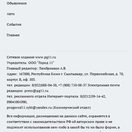
Объявления
Авто
События
Главная
Сетевое издание www.pg11.ru
Учредитель: ООО "Город 11"
Главный редактор: Ламбринаки А.В.
Адрес: 167000, Республика Коми г. Сыктывкар, ул. Первомайская, д. 70,
корпус Б, оф. 503.
тел. редакции: 8(922)088-04-58, +7 (908) 710-08-37
Электронная почта
редакции: press@pg11.ru
.
тел. рекламного отдела Интернет-портала: 8(8212)39-14-42,
89041001090,
progorod11.sykt@yandex.ru
(Коммерческий отдел)
Вся информация, размещенная на данном сайте, охраняется в
соответствии с законодательством РФ об авторском праве и не
подлежит использованию кем-либо в какой бы то ни было форме, в