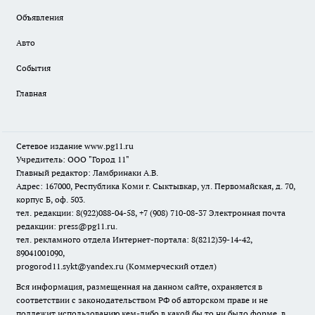
Объявления
Авто
События
Главная
Сетевое издание www.pg11.ru
Учредитель: ООО "Город 11"
Главный редактор: Ламбринаки А.В.
Адрес: 167000, Республика Коми г. Сыктывкар, ул. Первомайская, д. 70,
корпус Б, оф. 503.
тел. редакции: 8(922)088-04-58, +7 (908) 710-08-37
Электронная почта
редакции: press@pg11.ru
.
тел. рекламного отдела Интернет-портала: 8(8212)39-14-42,
89041001090,
progorod11.sykt@yandex.ru
(Коммерческий отдел)
Вся информация, размещенная на данном сайте, охраняется в
соответствии с законодательством РФ об авторском праве и не
подлежит использованию кем-либо в какой бы то ни было форме, в