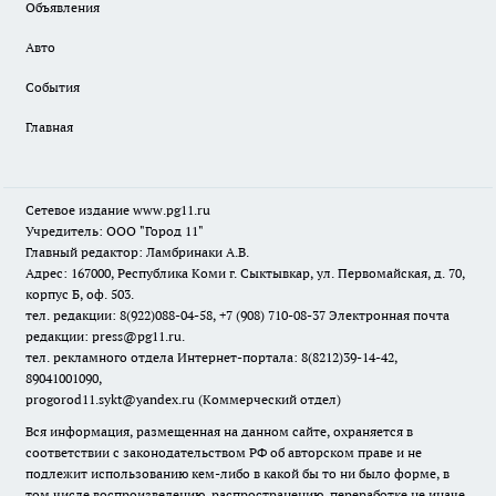
Объявления
Авто
События
Главная
Сетевое издание www.pg11.ru
Учредитель: ООО "Город 11"
Главный редактор: Ламбринаки А.В.
Адрес: 167000, Республика Коми г. Сыктывкар, ул. Первомайская, д. 70,
корпус Б, оф. 503.
тел. редакции: 8(922)088-04-58, +7 (908) 710-08-37
Электронная почта
редакции: press@pg11.ru
.
тел. рекламного отдела Интернет-портала: 8(8212)39-14-42,
89041001090,
progorod11.sykt@yandex.ru
(Коммерческий отдел)
Вся информация, размещенная на данном сайте, охраняется в
соответствии с законодательством РФ об авторском праве и не
подлежит использованию кем-либо в какой бы то ни было форме, в
том числе воспроизведению, распространению, переработке не иначе