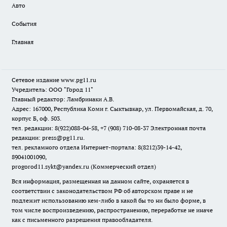
Авто
События
Главная
Сетевое издание www.pg11.ru
Учредитель: ООО "Город 11"
Главный редактор: Ламбринаки А.В.
Адрес: 167000, Республика Коми г. Сыктывкар, ул. Первомайская, д. 70,
корпус Б, оф. 503.
тел. редакции: 8(922)088-04-58, +7 (908) 710-08-37
Электронная почта
редакции: press@pg11.ru
.
тел. рекламного отдела Интернет-портала: 8(8212)39-14-42,
89041001090,
progorod11.sykt@yandex.ru
(Коммерческий отдел)
Вся информация, размещенная на данном сайте, охраняется в
соответствии с законодательством РФ об авторском праве и не
подлежит использованию кем-либо в какой бы то ни было форме, в
том числе воспроизведению, распространению, переработке не иначе
как с письменного разрешения правообладателя.