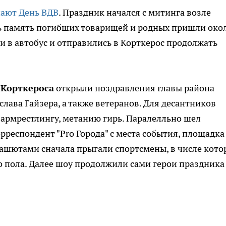
ают День ВДВ
. Праздник начался с митинга возле
ь память погибших товарищей и родных пришли око
ли в автобус и отправились в Корткерос продолжать
 Корткероса
открыли поздравления главы района
лава Гайзера, а также ветеранов. Для десантников
 армрестлингу, метанию гирь. Паралелльно шел
рреспондент "Pro Города" с места события, площадка
рашютами сначала прыгали спортсмены, в числе кото
о пола. Далее шоу продолжили сами герои праздника 
.