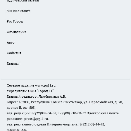
ПДФ-версия газеты
Мы ВКонтакте
Pro Город
Объявления
Авто
События
Главная
Сетевое издание www.pg11.ru
Учредитель: ООО "Город 11"
Главный редактор: Ламбринаки А.В.
Адрес: 167000, Республика Коми г. Сыктывкар, ул. Первомайская, д. 70,
корпус Б, оф. 503.
тел. редакции: 8(922)088-04-58, +7 (908) 710-08-37
Электронная почта
редакции: press@pg11.ru
.
тел. рекламного отдела Интернет-портала: 8(8212)39-14-42,
89041001090,