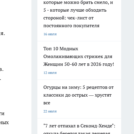
которые можно брать смело, и
5 - которые лучше обходить
стороной: чек-лист от
постоянного покупателя
я.
16 июля
Топ 10 Модных
Омолаживающих стрижек для
Женщин 50-60 лет в 2026 году!
в.
12 июля
.
Огурцы на зиму: 5 рецептов от
классики до острых — хрустят
все
22 июля
ти
жных
"7 лет отпахал в Секонд-Хенде":
откуда берется такая дешевая