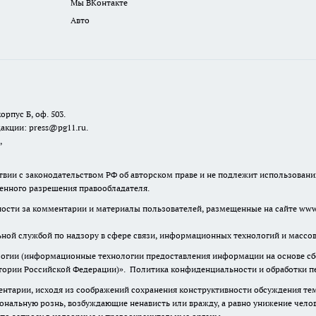
Мы ВКонтакте
Авто
орпус Б, оф. 503.
акции: press@pg11.ru
.
,
твии с законодательством РФ об авторском праве и не подлежит использовани
менного разрешения правообладателя.
нности за комментарии и материалы пользователей, размещенные на сайте www.
льной службой по надзору в сфере связи, информационных технологий и масс
гии (информационные технологии предоставления информации на основе сбор
итории Российской Федерации)».
Политика конфиденциальности и обработки п
нтарии, исходя из соображений сохранения конструктивности обсуждения тем 
альную рознь, возбуждающие ненависть или вражду, а равно унижение челове