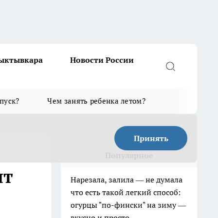
Сыктывкара
Новости России
тпуск?
Чем занять ребенка летом?
Принять
Популярное
нт
Нарезала, залила — не думала
что есть такой легкий способ:
огурцы "по-фински" на зиму —
вкусно и просто