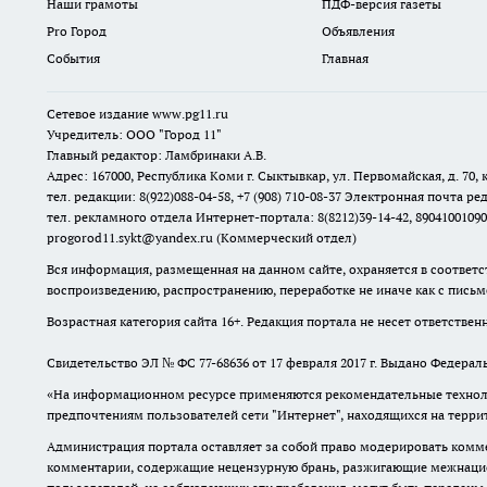
Наши грамоты
ПДФ-версия газеты
Pro Город
Объявления
События
Главная
Сетевое издание www.pg11.ru
Учредитель: ООО "Город 11"
Главный редактор: Ламбринаки А.В.
Адрес: 167000, Республика Коми г. Сыктывкар, ул. Первомайская, д. 70, к
тел. редакции: 8(922)088-04-58, +7 (908) 710-08-37
Электронная почта ред
тел. рекламного отдела Интернет-портала: 8(8212)39-14-42, 89041001090
progorod11.sykt@yandex.ru
(Коммерческий отдел)
Вся информация, размещенная на данном сайте, охраняется в соответс
воспроизведению, распространению, переработке не иначе как с пись
Возрастная категория сайта 16+. Редакция портала не несет ответстве
Свидетельство ЭЛ № ФС
77-68636
от 17 февраля 2017 г. Выдано Федера
«На информационном ресурсе применяются рекомендательные техноло
предпочтениям пользователей сети "Интернет", находящихся на терр
Администрация портала оставляет за собой право модерировать комме
комментарии, содержащие нецензурную брань, разжигающие межнацион