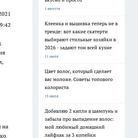
1 августа
2021
Клеенка и вышивка теперь не в
9:42
тренде: вот какие скатерти
выбирают стильные хозяйки в
х
2026 - задают тон всей кухне
ия
11 июля
м,
Цвет волос, который сделает
вас моложе. Советы топового
колориста
13 июля
Добавляю 2 капли в шампунь и
е
забыла про выпадение волос:
 на
мой любимый домашний
лайфхак за 3 копейки
ько