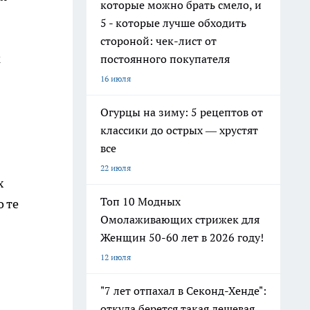
которые можно брать смело, и
5 - которые лучше обходить
стороной: чек-лист от
к
постоянного покупателя
16 июля
Огурцы на зиму: 5 рецептов от
классики до острых — хрустят
все
22 июля
х
Топ 10 Модных
 те
Омолаживающих стрижек для
Женщин 50-60 лет в 2026 году!
12 июля
"7 лет отпахал в Секонд-Хенде":
откуда берется такая дешевая