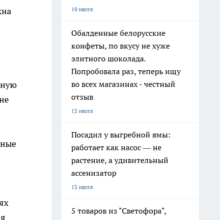
19 июля
жна
Обалденные белорусские
конфеты, по вкусу не хуже
элитного шоколада.
Попробовала раз, теперь ищу
во всех магазинах - честный
лную
отзыв
не
13 июля
Посадил у выгребной ямы:
нные
работает как насос — не
растение, а удивительный
ассенизатор
13 июля
ях
5 товаров из "Светофора",
ая