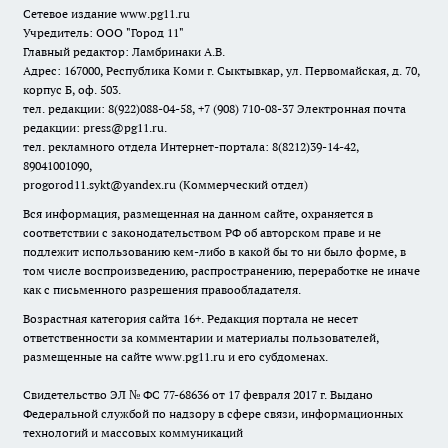
Сетевое издание www.pg11.ru
Учредитель: ООО "Город 11"
Главный редактор: Ламбринаки А.В.
Адрес: 167000, Республика Коми г. Сыктывкар, ул. Первомайская, д. 70,
корпус Б, оф. 503.
тел. редакции: 8(922)088-04-58, +7 (908) 710-08-37
Электронная почта
редакции: press@pg11.ru
.
тел. рекламного отдела Интернет-портала: 8(8212)39-14-42,
89041001090,
progorod11.sykt@yandex.ru
(Коммерческий отдел)
Вся информация, размещенная на данном сайте, охраняется в
соответствии с законодательством РФ об авторском праве и не
подлежит использованию кем-либо в какой бы то ни было форме, в
том числе воспроизведению, распространению, переработке не иначе
как с письменного разрешения правообладателя.
Возрастная категория сайта 16+. Редакция портала не несет
ответственности за комментарии и материалы пользователей,
размещенные на сайте www.pg11.ru и его субдоменах.
Свидетельство ЭЛ № ФС
77-68636
от 17 февраля 2017 г. Выдано
Федеральной службой по надзору в сфере связи, информационных
технологий и массовых коммуникаций