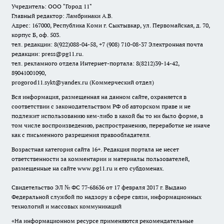
Учредитель: ООО "Город 11"
Главный редактор: Ламбринаки А.В.
Адрес: 167000, Республика Коми г. Сыктывкар, ул. Первомайская, д. 70,
корпус Б, оф. 503.
тел. редакции: 8(922)088-04-58, +7 (908) 710-08-37
Электронная почта
редакции: press@pg11.ru
.
тел. рекламного отдела Интернет-портала: 8(8212)39-14-42,
89041001090,
progorod11.sykt@yandex.ru
(Коммерческий отдел)
Вся информация, размещенная на данном сайте, охраняется в
соответствии с законодательством РФ об авторском праве и не
подлежит использованию кем-либо в какой бы то ни было форме, в
том числе воспроизведению, распространению, переработке не иначе
как с письменного разрешения правообладателя.
Возрастная категория сайта 16+. Редакция портала не несет
ответственности за комментарии и материалы пользователей,
размещенные на сайте www.pg11.ru и его субдоменах.
Свидетельство ЭЛ № ФС
77-68636
от 17 февраля 2017 г. Выдано
Федеральной службой по надзору в сфере связи, информационных
технологий и массовых коммуникаций
«На информационном ресурсе применяются рекомендательные