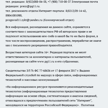
тел. редакции: 8(922)088-04-58, +7 (908) 710-08-37
Электронная почта
редакции: press@pg11.ru
.
тел. рекламного отдела Интернет-портала: 8(8212)39-14-42,
89041001090,
progorod11.sykt@yandex.ru
(Коммерческий отдел)
Вся информация, размещенная на данном сайте, охраняется в
соответствии с законодательством РФ об авторском праве и не
подлежит использованию кем-либо в какой бы то ни было форме, в
том числе воспроизведению, распространению, переработке не иначе
как с письменного разрешения правообладателя.
Возрастная категория сайта 16+. Редакция портала не несет
ответственности за комментарии и материалы пользователей,
размещенные на сайте www.pg11.ru и его субдоменах.
Свидетельство ЭЛ № ФС
77-68636
от 17 февраля 2017 г. Выдано
Федеральной службой по надзору в сфере связи, информационных
технологий и массовых коммуникаций
«На информационном ресурсе применяются рекомендательные
технологии (информационные технологии предоставления
информации на основе сбора, систематизации и анализа сведений,
относящихся к предпочтениям пользователей сети "Интернет",
находящихся на территории Российской Федерации)».
Политика