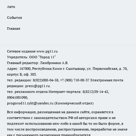
Авто
События
Главная
Сетевое издание www.pg11.ru
Учредитель: ООО "Город 11"
Главный редактор: Ламбринаки А.В.
Адрес: 167000, Республика Коми г. Сыктывкар, ул. Первомайская, д. 70,
корпус Б, оф. 503.
тел. редакции: 8(922)088-04-58, +7 (908) 710-08-37
Электронная почта
редакции: press@pg11.ru
.
тел. рекламного отдела Интернет-портала: 8(8212)39-14-42,
89041001090,
progorod11.sykt@yandex.ru
(Коммерческий отдел)
Вся информация, размещенная на данном сайте, охраняется в
соответствии с законодательством РФ об авторском праве и не
подлежит использованию кем-либо в какой бы то ни было форме, в
том числе воспроизведению, распространению, переработке не иначе
как с письменного разрешения правообладателя.