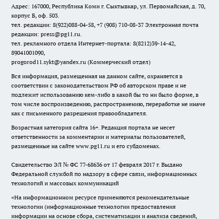
Адрес: 167000, Республика Коми г. Сыктывкар, ул. Первомайская, д. 70,
корпус Б, оф. 503.
тел. редакции: 8(922)088-04-58, +7 (908) 710-08-37
Электронная почта
редакции: press@pg11.ru
.
тел. рекламного отдела Интернет-портала: 8(8212)39-14-42,
89041001090,
progorod11.sykt@yandex.ru
(Коммерческий отдел)
Вся информация, размещенная на данном сайте, охраняется в
соответствии с законодательством РФ об авторском праве и не
подлежит использованию кем-либо в какой бы то ни было форме, в
том числе воспроизведению, распространению, переработке не иначе
как с письменного разрешения правообладателя.
Возрастная категория сайта 16+. Редакция портала не несет
ответственности за комментарии и материалы пользователей,
размещенные на сайте www.pg11.ru и его субдоменах.
Свидетельство ЭЛ № ФС
77-68636
от 17 февраля 2017 г. Выдано
Федеральной службой по надзору в сфере связи, информационных
технологий и массовых коммуникаций
«На информационном ресурсе применяются рекомендательные
технологии (информационные технологии предоставления
информации на основе сбора, систематизации и анализа сведений,