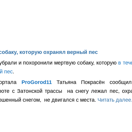
обаку, которую охранял верный пес
 убрали и похоронили мертвую собаку, которую
в теч
й пес
.
ртала
ProGorod11
Татьяна Покрасён
сообщи
роте с Затонской трассы на снегу лежал пес, охр
рошенный снегом, не двигался с места.
Читать далее.