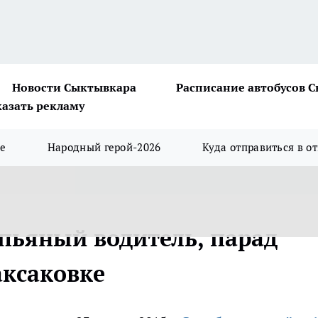
Новости Сыктывкара
Расписание автобусов 
казать рекламу
ше
Народный герой-2026
Куда отправиться в о
 пьяный водитель, парад
аксаковке