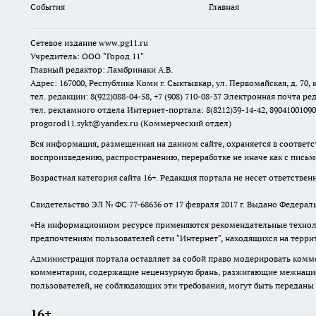
События
Главная
Сетевое издание www.pg11.ru
Учредитель: ООО "Город 11"
Главный редактор: Ламбринаки А.В.
Адрес: 167000, Республика Коми г. Сыктывкар, ул. Первомайская, д. 70, к
тел. редакции: 8(922)088-04-58, +7 (908) 710-08-37
Электронная почта ред
тел. рекламного отдела Интернет-портала: 8(8212)39-14-42, 89041001090
progorod11.sykt@yandex.ru
(Коммерческий отдел)
Вся информация, размещенная на данном сайте, охраняется в соответс
воспроизведению, распространению, переработке не иначе как с пись
Возрастная категория сайта 16+. Редакция портала не несет ответстве
Свидетельство ЭЛ № ФС
77-68636
от 17 февраля 2017 г. Выдано Федера
«На информационном ресурсе применяются рекомендательные техноло
предпочтениям пользователей сети "Интернет", находящихся на терр
Администрация портала оставляет за собой право модерировать комме
комментарии, содержащие нецензурную брань, разжигающие межнацион
пользователей, не соблюдающих эти требования, могут быть переданы
16+