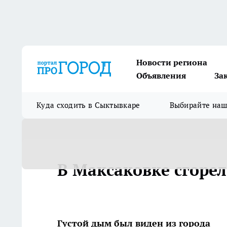
Новости региона
Объявления
За
Куда сходить в Сыктывкаре
Выбирайте на
В Максаковке сгорел
Густой дым был виден из города