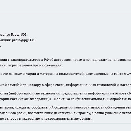
орпус Б, оф. 503.
акции: press@pg11.ru
.
,
твии с законодательством РФ об авторском праве и не подлежит использовани
менного разрешения правообладателя.
нности за комментарии и материалы пользователей, размещенные на сайте www.
льной службой по надзору в сфере связи, информационных технологий и масс
гии (информационные технологии предоставления информации на основе сбор
итории Российской Федерации)».
Политика конфиденциальности и обработки п
нтарии, исходя из соображений сохранения конструктивности обсуждения тем 
альную рознь, возбуждающие ненависть или вражду, а равно унижение челове
 по запросу в надзорные и правоохранительные органы.