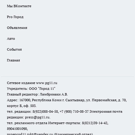
Мы ВКонтакте
Pro Город
Объявления
Авто
События
Главная
Сетевое издание www.pg11.ru
Учредитель: ООО "Город 11"
Главный редактор: Ламбринаки А.В.
Адрес: 167000, Республика Коми г. Сыктывкар, ул. Первомайская, д. 70,
корпус Б, оф. 503.
тел. редакции: 8(922)088-04-58, +7 (908) 710-08-37
Электронная почта
редакции: press@pg11.ru
.
тел. рекламного отдела Интернет-портала: 8(8212)39-14-42,
89041001090,
progorod11.sykt@yandex.ru
(Коммерческий отдел)