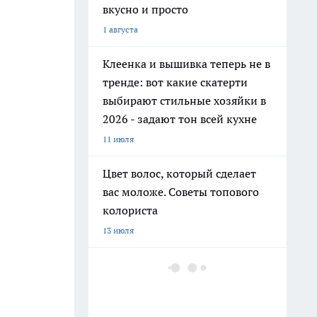
вкусно и просто
1 августа
Клеенка и вышивка теперь не в
тренде: вот какие скатерти
выбирают стильные хозяйки в
2026 - задают тон всей кухне
11 июля
Цвет волос, который сделает
вас моложе. Советы топового
колориста
13 июля
Добавляю 2 капли в шампунь и
забыла про выпадение волос:
мой любимый домашний