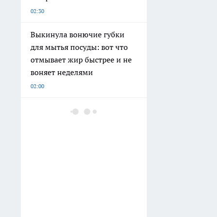
02:30
Выкинула вонючие губки
для мытья посуды: вот что
отмывает жир быстрее и не
воняет неделями
02:00
Коми вошла в топ-11
регионов с самыми
высокими пенсиями для
летчиков-испытателей
02:00
Топливо дешевеет третью
неделю подряд: разница в
цене между заправками