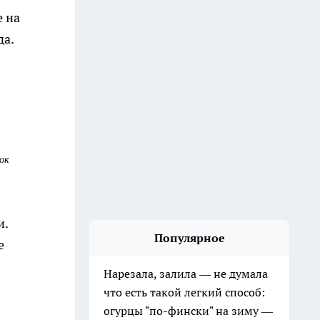
е на
да.
ок
и.
Популярное
де
Нарезала, залила — не думала
что есть такой легкий способ:
огурцы "по-фински" на зиму —