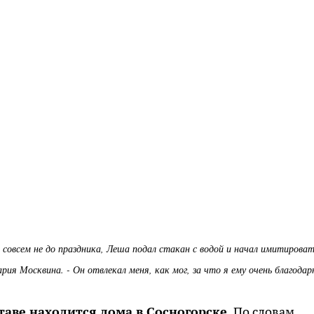
о совсем не до праздника, Леша подал стакан с водой и начал имитироват
рия Москвина. - Он отвлекал меня, как мог, за что я ему очень благодар
таве находится дома в Сосногорске.
По словам