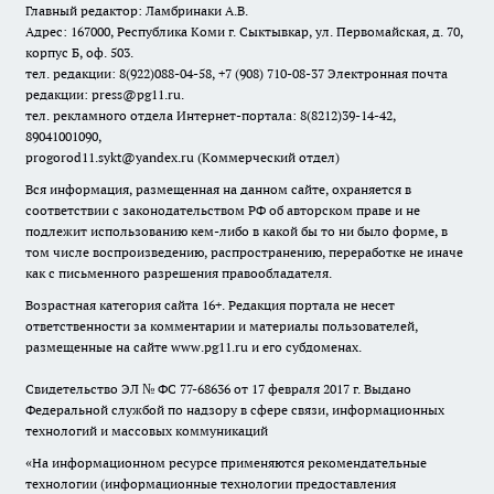
Главный редактор: Ламбринаки А.В.
Адрес: 167000, Республика Коми г. Сыктывкар, ул. Первомайская, д. 70,
корпус Б, оф. 503.
тел. редакции: 8(922)088-04-58, +7 (908) 710-08-37
Электронная почта
редакции: press@pg11.ru
.
тел. рекламного отдела Интернет-портала: 8(8212)39-14-42,
89041001090,
progorod11.sykt@yandex.ru
(Коммерческий отдел)
Вся информация, размещенная на данном сайте, охраняется в
соответствии с законодательством РФ об авторском праве и не
подлежит использованию кем-либо в какой бы то ни было форме, в
том числе воспроизведению, распространению, переработке не иначе
как с письменного разрешения правообладателя.
Возрастная категория сайта 16+. Редакция портала не несет
ответственности за комментарии и материалы пользователей,
размещенные на сайте www.pg11.ru и его субдоменах.
Свидетельство ЭЛ № ФС
77-68636
от 17 февраля 2017 г. Выдано
Федеральной службой по надзору в сфере связи, информационных
технологий и массовых коммуникаций
«На информационном ресурсе применяются рекомендательные
технологии (информационные технологии предоставления