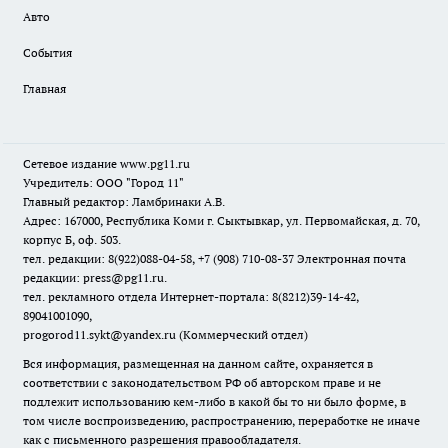
Авто
События
Главная
Сетевое издание www.pg11.ru
Учредитель: ООО "Город 11"
Главный редактор: Ламбринаки А.В.
Адрес: 167000, Республика Коми г. Сыктывкар, ул. Первомайская, д. 70,
корпус Б, оф. 503.
тел. редакции: 8(922)088-04-58, +7 (908) 710-08-37
Электронная почта
редакции: press@pg11.ru
.
тел. рекламного отдела Интернет-портала: 8(8212)39-14-42,
89041001090,
progorod11.sykt@yandex.ru
(Коммерческий отдел)
Вся информация, размещенная на данном сайте, охраняется в
соответствии с законодательством РФ об авторском праве и не
подлежит использованию кем-либо в какой бы то ни было форме, в
том числе воспроизведению, распространению, переработке не иначе
как с письменного разрешения правообладателя.