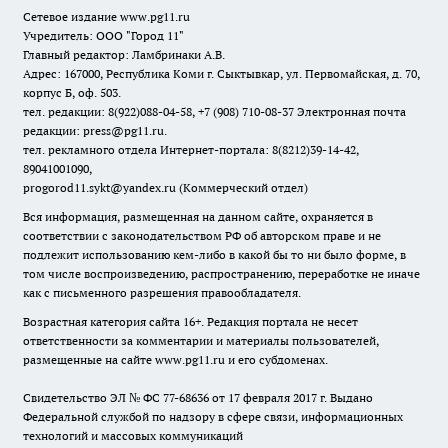
Сетевое издание www.pg11.ru
Учредитель: ООО "Город 11"
Главный редактор: Ламбринаки А.В.
Адрес: 167000, Республика Коми г. Сыктывкар, ул. Первомайская, д. 70,
корпус Б, оф. 503.
тел. редакции: 8(922)088-04-58, +7 (908) 710-08-37
Электронная почта
редакции: press@pg11.ru
.
тел. рекламного отдела Интернет-портала: 8(8212)39-14-42,
89041001090,
progorod11.sykt@yandex.ru
(Коммерческий отдел)
Вся информация, размещенная на данном сайте, охраняется в
соответствии с законодательством РФ об авторском праве и не
подлежит использованию кем-либо в какой бы то ни было форме, в
том числе воспроизведению, распространению, переработке не иначе
как с письменного разрешения правообладателя.
Возрастная категория сайта 16+. Редакция портала не несет
ответственности за комментарии и материалы пользователей,
размещенные на сайте www.pg11.ru и его субдоменах.
Свидетельство ЭЛ № ФС
77-68636
от 17 февраля 2017 г. Выдано
Федеральной службой по надзору в сфере связи, информационных
технологий и массовых коммуникаций