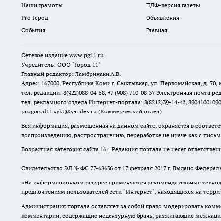
Наши грамоты
ПДФ-версия газеты
Pro Город
Объявления
События
Главная
Сетевое издание www.pg11.ru
Учредитель: ООО "Город 11"
Главный редактор: Ламбринаки А.В.
Адрес: 167000, Республика Коми г. Сыктывкар, ул. Первомайская, д. 70, к
тел. редакции: 8(922)088-04-58, +7 (908) 710-08-37
Электронная почта ред
тел. рекламного отдела Интернет-портала: 8(8212)39-14-42, 89041001090
progorod11.sykt@yandex.ru
(Коммерческий отдел)
Вся информация, размещенная на данном сайте, охраняется в соответс
воспроизведению, распространению, переработке не иначе как с пись
Возрастная категория сайта 16+. Редакция портала не несет ответстве
Свидетельство ЭЛ № ФС
77-68636
от 17 февраля 2017 г. Выдано Федера
«На информационном ресурсе применяются рекомендательные техноло
предпочтениям пользователей сети "Интернет", находящихся на терр
Администрация портала оставляет за собой право модерировать комме
комментарии, содержащие нецензурную брань, разжигающие межнацион