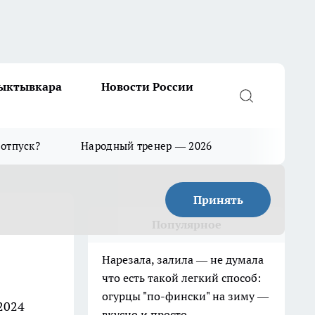
Сыктывкара
Новости России
 отпуск?
Народный тренер — 2026
Принять
Популярное
Нарезала, залила — не думала
что есть такой легкий способ:
огурцы "по-фински" на зиму —
2024
вкусно и просто