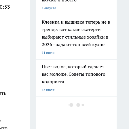
10:53
1 августа
Клеенка и вышивка теперь не в
тренде: вот какие скатерти
выбирают стильные хозяйки в
2026 - задают тон всей кухне
11 июля
Цвет волос, который сделает
вас моложе. Советы топового
колориста
13 июля
ять
Добавляю 2 капли в шампунь и
забыла про выпадение волос:
мой любимый домашний
,
лайфхак за 3 копейки
что