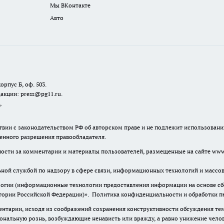
Мы ВКонтакте
Авто
орпус Б, оф. 503.
акции: press@pg11.ru
.
,
твии с законодательством РФ об авторском праве и не подлежит использовани
менного разрешения правообладателя.
нности за комментарии и материалы пользователей, размещенные на сайте www.
льной службой по надзору в сфере связи, информационных технологий и масс
гии (информационные технологии предоставления информации на основе сбор
итории Российской Федерации)».
Политика конфиденциальности и обработки п
нтарии, исходя из соображений сохранения конструктивности обсуждения тем 
альную рознь, возбуждающие ненависть или вражду, а равно унижение челове