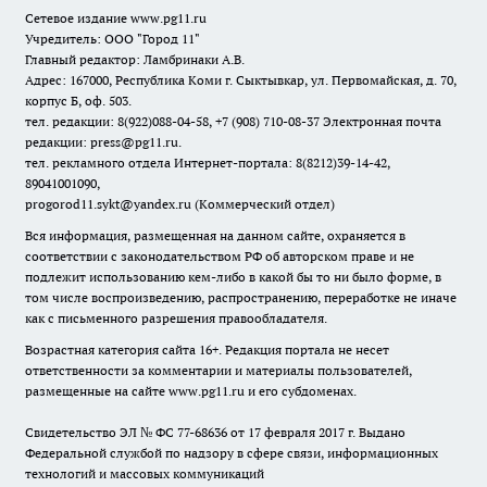
Сетевое издание www.pg11.ru
Учредитель: ООО "Город 11"
Главный редактор: Ламбринаки А.В.
Адрес: 167000, Республика Коми г. Сыктывкар, ул. Первомайская, д. 70,
корпус Б, оф. 503.
тел. редакции: 8(922)088-04-58, +7 (908) 710-08-37
Электронная почта
редакции: press@pg11.ru
.
тел. рекламного отдела Интернет-портала: 8(8212)39-14-42,
89041001090,
progorod11.sykt@yandex.ru
(Коммерческий отдел)
Вся информация, размещенная на данном сайте, охраняется в
соответствии с законодательством РФ об авторском праве и не
подлежит использованию кем-либо в какой бы то ни было форме, в
том числе воспроизведению, распространению, переработке не иначе
как с письменного разрешения правообладателя.
Возрастная категория сайта 16+. Редакция портала не несет
ответственности за комментарии и материалы пользователей,
размещенные на сайте www.pg11.ru и его субдоменах.
Свидетельство ЭЛ № ФС
77-68636
от 17 февраля 2017 г. Выдано
Федеральной службой по надзору в сфере связи, информационных
технологий и массовых коммуникаций