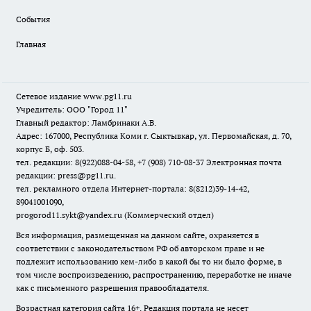
События
Главная
Сетевое издание www.pg11.ru
Учредитель: ООО "Город 11"
Главный редактор: Ламбринаки А.В.
Адрес: 167000, Республика Коми г. Сыктывкар, ул. Первомайская, д. 70,
корпус Б, оф. 503.
тел. редакции: 8(922)088-04-58, +7 (908) 710-08-37
Электронная почта
редакции: press@pg11.ru
.
тел. рекламного отдела Интернет-портала: 8(8212)39-14-42,
89041001090,
progorod11.sykt@yandex.ru
(Коммерческий отдел)
Вся информация, размещенная на данном сайте, охраняется в
соответствии с законодательством РФ об авторском праве и не
подлежит использованию кем-либо в какой бы то ни было форме, в
том числе воспроизведению, распространению, переработке не иначе
как с письменного разрешения правообладателя.
Возрастная категория сайта 16+. Редакция портала не несет