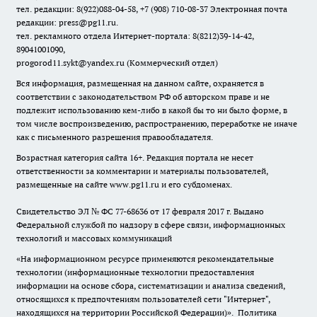
тел. редакции: 8(922)088-04-58, +7 (908) 710-08-37
Электронная почта
редакции: press@pg11.ru
.
тел. рекламного отдела Интернет-портала: 8(8212)39-14-42,
89041001090,
progorod11.sykt@yandex.ru
(Коммерческий отдел)
Вся информация, размещенная на данном сайте, охраняется в
соответствии с законодательством РФ об авторском праве и не
подлежит использованию кем-либо в какой бы то ни было форме, в
том числе воспроизведению, распространению, переработке не иначе
как с письменного разрешения правообладателя.
Возрастная категория сайта 16+. Редакция портала не несет
ответственности за комментарии и материалы пользователей,
размещенные на сайте www.pg11.ru и его субдоменах.
Свидетельство ЭЛ № ФС
77-68636
от 17 февраля 2017 г. Выдано
Федеральной службой по надзору в сфере связи, информационных
технологий и массовых коммуникаций
«На информационном ресурсе применяются рекомендательные
технологии (информационные технологии предоставления
информации на основе сбора, систематизации и анализа сведений,
относящихся к предпочтениям пользователей сети "Интернет",
находящихся на территории Российской Федерации)».
Политика