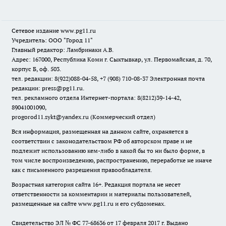
Сетевое издание www.pg11.ru
Учредитель: ООО "Город 11"
Главный редактор: Ламбринаки А.В.
Адрес: 167000, Республика Коми г. Сыктывкар, ул. Первомайская, д. 70,
корпус Б, оф. 503.
тел. редакции: 8(922)088-04-58, +7 (908) 710-08-37
Электронная почта
редакции: press@pg11.ru
.
тел. рекламного отдела Интернет-портала: 8(8212)39-14-42,
89041001090,
progorod11.sykt@yandex.ru
(Коммерческий отдел)
Вся информация, размещенная на данном сайте, охраняется в
соответствии с законодательством РФ об авторском праве и не
подлежит использованию кем-либо в какой бы то ни было форме, в
том числе воспроизведению, распространению, переработке не иначе
как с письменного разрешения правообладателя.
Возрастная категория сайта 16+. Редакция портала не несет
ответственности за комментарии и материалы пользователей,
размещенные на сайте www.pg11.ru и его субдоменах.
Свидетельство ЭЛ № ФС
77-68636
от 17 февраля 2017 г. Выдано