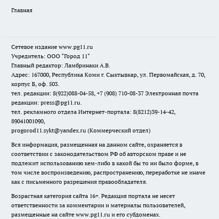
Главная
Сетевое издание www.pg11.ru
Учредитель: ООО "Город 11"
Главный редактор: Ламбринаки А.В.
Адрес: 167000, Республика Коми г. Сыктывкар, ул. Первомайская, д. 70,
корпус Б, оф. 503.
тел. редакции: 8(922)088-04-58, +7 (908) 710-08-37
Электронная почта
редакции: press@pg11.ru
.
тел. рекламного отдела Интернет-портала: 8(8212)39-14-42,
89041001090,
progorod11.sykt@yandex.ru
(Коммерческий отдел)
Вся информация, размещенная на данном сайте, охраняется в
соответствии с законодательством РФ об авторском праве и не
подлежит использованию кем-либо в какой бы то ни было форме, в
том числе воспроизведению, распространению, переработке не иначе
как с письменного разрешения правообладателя.
Возрастная категория сайта 16+. Редакция портала не несет
ответственности за комментарии и материалы пользователей,
размещенные на сайте www.pg11.ru и его субдоменах.