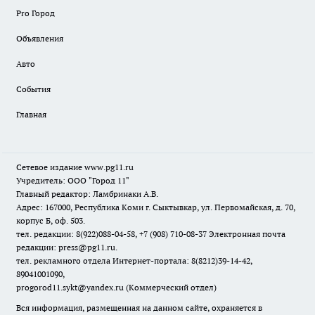
Pro Город
Объявления
Авто
События
Главная
Сетевое издание www.pg11.ru
Учредитель: ООО "Город 11"
Главный редактор: Ламбринаки А.В.
Адрес: 167000, Республика Коми г. Сыктывкар, ул. Первомайская, д. 70,
корпус Б, оф. 503.
тел. редакции: 8(922)088-04-58, +7 (908) 710-08-37
Электронная почта
редакции: press@pg11.ru
.
тел. рекламного отдела Интернет-портала: 8(8212)39-14-42,
89041001090,
progorod11.sykt@yandex.ru
(Коммерческий отдел)
Вся информация, размещенная на данном сайте, охраняется в