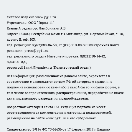
Сетевое издание www.pg11.ru
Учредитель: ООО "Город 11"
Главный редактор: Ламбринаки А.В.
Адрес: 167000, Республика Коми г. Сыктывкар, ул. Первомайская, д. 70,
корпус Б, оф. 503.
тел. редакции: 8(922)088-04-58, +7 (908) 710-08-37
Электронная почта
редакции: press@pg11.ru
.
тел. рекламного отдела Интернет-портала: 8(8212)39-14-42,
89041001090,
progorod11.sykt@yandex.ru
(Коммерческий отдел)
Вся информация, размещенная на данном сайте, охраняется в
соответствии с законодательством РФ об авторском праве и не
подлежит использованию кем-либо в какой бы то ни было форме, в
том числе воспроизведению, распространению, переработке не иначе
как с письменного разрешения правообладателя.
Возрастная категория сайта 16+. Редакция портала не несет
ответственности за комментарии и материалы пользователей,
размещенные на сайте www.pg11.ru и его субдоменах.
Свидетельство ЭЛ № ФС
77-68636
от 17 февраля 2017 г. Выдано