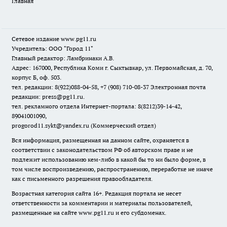
Главная
Сетевое издание www.pg11.ru
Учредитель: ООО "Город 11"
Главный редактор: Ламбринаки А.В.
Адрес: 167000, Республика Коми г. Сыктывкар, ул. Первомайская, д. 70,
корпус Б, оф. 503.
тел. редакции: 8(922)088-04-58, +7 (908) 710-08-37
Электронная почта
редакции: press@pg11.ru
.
тел. рекламного отдела Интернет-портала: 8(8212)39-14-42,
89041001090,
progorod11.sykt@yandex.ru
(Коммерческий отдел)
Вся информация, размещенная на данном сайте, охраняется в
соответствии с законодательством РФ об авторском праве и не
подлежит использованию кем-либо в какой бы то ни было форме, в
том числе воспроизведению, распространению, переработке не иначе
как с письменного разрешения правообладателя.
Возрастная категория сайта 16+. Редакция портала не несет
ответственности за комментарии и материалы пользователей,
размещенные на сайте www.pg11.ru и его субдоменах.