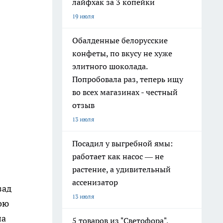
лайфхак за 3 копейки
19 июля
Обалденные белорусские
конфеты, по вкусу не хуже
элитного шоколада.
Попробовала раз, теперь ищу
во всех магазинах - честный
отзыв
13 июля
Посадил у выгребной ямы:
работает как насос — не
растение, а удивительный
ассенизатор
зад
13 июля
ою
ла
5 товаров из "Светофора",