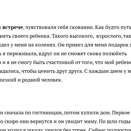
й встрече
, чувствовали себя скованно. Как будто пут
ять своего ребенка. Такого высокого, взрослого, та
дел у меня на коленях. Он привез для меня подарок 
 я переживала, вдруг он не сможет снова полюбить
о и я не смогу быть счастливой от того, что мой ребен
дались, чтобы ценить друг друга. С каждым днем у 
лизкий и родной человек.
ли сначала по гостиницам, потом купили дом. Первое
о скоро они вернутся и он увидит маму. По шли годы
он ходил в школу, учился без троек. Сейчас подросто