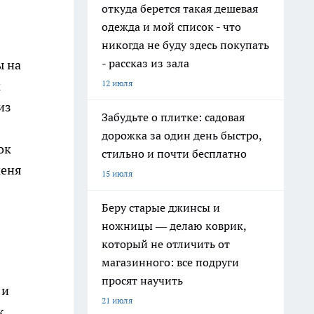
откуда берется такая дешевая
одежда и мой список - что
никогда не буду здесь покупать
- рассказ из зала
ы на
к
12 июля
из
Забудьте о плитке: садовая
дорожка за один день быстро,
ок
стильно и почти бесплатно
меня
15 июля
Беру старые джинсы и
ножницы — делаю коврик,
который не отличить от
магазинного: все подруги
просят научить
 и
21 июля
к