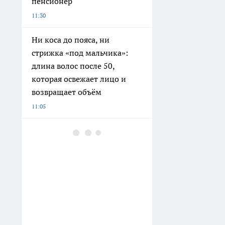
пенсионер
11:30
Ни коса до пояса, ни
стрижка «под мальчика»:
длина волос после 50,
которая освежает лицо и
возвращает объём
11:05
В четырёх районах
Республики Коми
ожидаются ливни и грозы
10:31
Фартук из плитки — в
прошлом: материал,
который через 10 лет будет