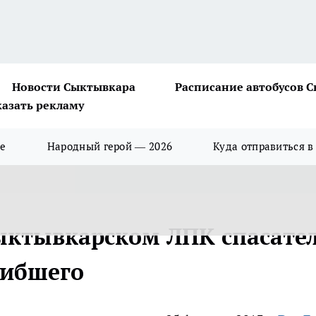
Новости Сыктывкара
Расписание автобусов 
казать рекламу
ше
Народный герой — 2026
Куда отправиться в
сыктывкарском ЛПК спасате
гибшего