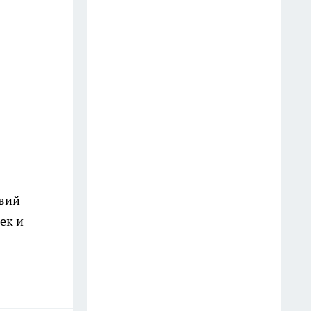
лайфхак за 3 копейки
19 июля
Обалденные белорусские
конфеты, по вкусу не хуже
элитного шоколада.
Попробовала раз, теперь ищу
во всех магазинах - честный
отзыв
13 июля
вий
Посадил у выгребной ямы:
работает как насос — не
ек и
растение, а удивительный
ассенизатор
13 июля
5 товаров из "Светофора",