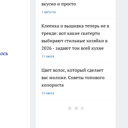
вкусно и просто
1 августа
Клеенка и вышивка теперь не в
тренде: вот какие скатерти
выбирают стильные хозяйки в
2026 - задают тон всей кухне
ось
11 июля
Цвет волос, который сделает
вас моложе. Советы топового
колориста
13 июля
Добавляю 2 капли в шампунь и
забыла про выпадение волос:
мой любимый домашний