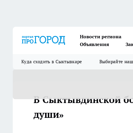
Новости региона
Объявления
За
Куда сходить в Сыктывкаре
Выбирайте на
В Сыктывдинской б
души»