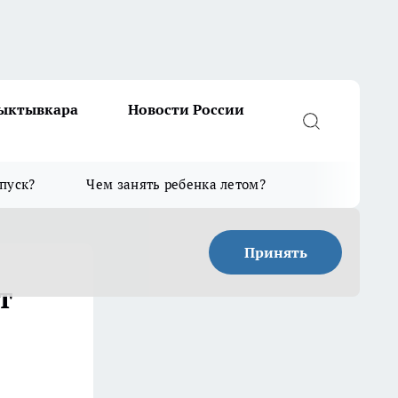
Сыктывкара
Новости России
тпуск?
Чем занять ребенка летом?
Принять
т