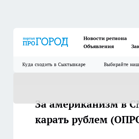
Новости региона
Объявления
За
Куда сходить в Сыктывкаре
Выбирайте на
За американизм в С
карать рублем (ОПР