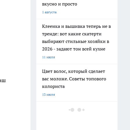
вкусно и просто
1 августа
Клеенка и вышивка теперь не в
тренде: вот какие скатерти
выбирают стильные хозяйки в
2026 - задают тон всей кухне
11 июля
Цвет волос, который сделает
вас моложе. Советы топового
наш
колориста
13 июля
Добавляю 2 капли в шампунь и
забыла про выпадение волос:
мой любимый домашний