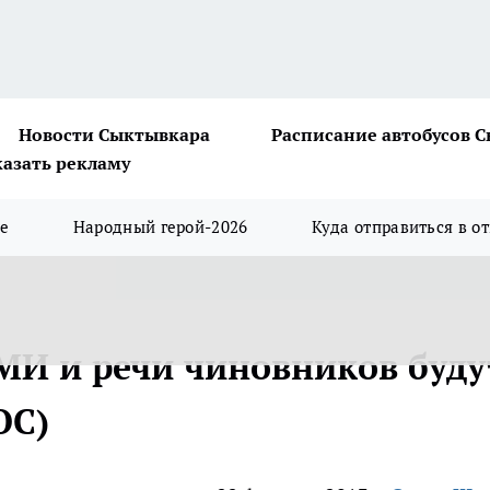
Новости Сыктывкара
Расписание автобусов 
казать рекламу
ше
Народный герой-2026
Куда отправиться в о
МИ и речи чиновников буду
ОС)