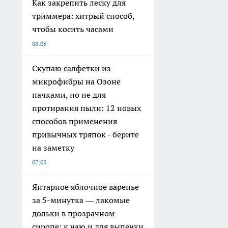
Как закрепить леску для
триммера: хитрый способ,
чтобы косить часами
08:05
Скупаю салфетки из
микрофибры на Озоне
пачками, но не для
протирания пыли: 12 новых
способов применения
привычных тряпок - берите
на заметку
07:05
Янтарное яблочное варенье
за 5-минутка — лакомые
дольки в прозрачном
сиропе: к чаю и для выпечки