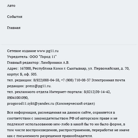
Авто
События
Главная
Сетевое издание www.pg11.ru
Учредитель: ООО "Город 11"
Главный редактор: Ламбринаки А.В.
Адрес: 167000, Республика Коми г. Сыктывкар, ул. Первомайская, д. 70,
корпус Б, оф. 503.
тел. редакции: 8(922)088-04-58, +7 (908) 710-08-37
Электронная почта
редакции: press@pg11.ru
.
тел. рекламного отдела Интернет-портала: 8(8212)39-14-42,
89041001090,
progorod11.sykt@yandex.ru
(Коммерческий отдел)
Вся информация, размещенная на данном сайте, охраняется в
соответствии с законодательством РФ об авторском праве и не
подлежит использованию кем-либо в какой бы то ни было форме, в
том числе воспроизведению, распространению, переработке не иначе
как с письменного разрешения правообладателя.